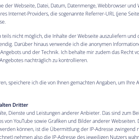
me der Webseite, Datei, Datum, Datenmenge, Webbrowser und 
s Internet-Providers, die sogenannte Referrer-URL (jene Seite
se.
eils nicht möglich, die Inhalte der Webseite auszuliefern und da
ndig. Darüber hinaus verwende ich die anonymen Informationen
Angebots und der Technik. Ich behalte mir zudem das Recht vor
ngebotes nachträglich zu kontrollieren.
ren, speichere ich die von Ihnen gemachten Angaben, um Ihre
lten Dritter
lte, Dienste und Leistungen anderer Anbieter. Das sind zum Be
eos von YouTube sowie Grafiken und Bilder anderer Webseiten.
 werden können, ist die Übermittlung der IP-Adresse zwingend 
ichnet) nehmen also die IP-Adresse des jeweiligen Nutzers wahr