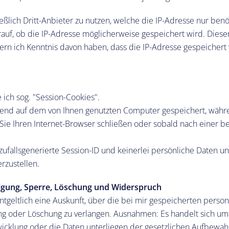
ßlich Dritt-Anbieter zu nutzen, welche die IP-Adresse nur benöt
rauf, ob die IP-Adresse möglicherweise gespeichert wird. Dieser
ern ich Kenntnis davon haben, dass die IP-Adresse gespeichert 
ich sog. "Session-Cookies".
hend auf dem von Ihnen genutzten Computer gespeichert, währ
d Sie Ihren Internet-Browser schließen oder sobald nach einer b
 zufallsgenerierte Session-ID und keinerlei persönliche Daten u
rzustellen.
tigung, Sperre, Löschung und Widerspruch
entgeltlich eine Auskunft, über die bei mir gespeicherten per
ng oder Löschung zu verlangen. Ausnahmen: Es handelt sich um
cklung oder die Daten unterliegen der gesetzlichen Aufbewahr